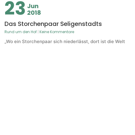
23
Jun
2018
Das Storchenpaar Seligenstadts
Rund um den Hof
|
Keine Kommentare
„Wo ein Storchenpaar sich niederlässt, dort ist die Welt
noch in Ordnung.“ So sagt das alte deutsche Sprichwort.
Deswegen ist der Eichwaldhof besonders stolz über die
schönen neuen Mitbewohner.
15
Sep
2017
Der Kartoffelanbau
Rund um den Hof
|
Keine Kommentare
Seit geraumer Zeit ist die Kartoffel in weiten Teilen der